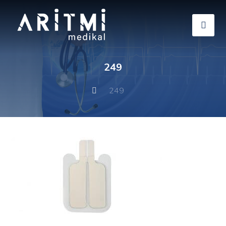
249
249