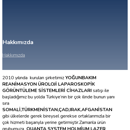
Hakkımızda
Hakkımızda
2010 yılında kurulan şirketimiz
YOĞUNBAKIM
REANİMASYON ÜROLOJİ LAPAROSKOPİK
GÖRÜNTÜLEME SİSTEMLERİ CİHAZLARI
satışı ile
başladığımız bu yolda Türkiye’nin bir çok ilinde bunun yanı
sıra
SOMALİ,TÜRKMENİSTAN,ÇAD,IRAK,AFGANİSTAN
gibi ülkelerde gerek bireysel gerekse ortaklarımızla bir
çok hizmeti başarıyla yerine getirmiştir.Zamanla ürün
grubumuza
QUANTA SYSTEM HOLMİUM LAZER