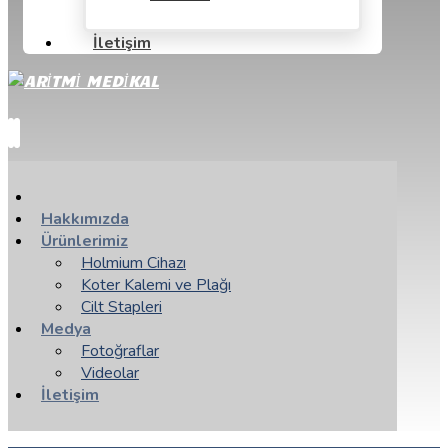
İletişim
Hakkımızda
Ürünlerimiz
Holmium Cihazı
Koter Kalemi ve Plağı
Cilt Stapleri
Medya
Fotoğraflar
Videolar
İletişim