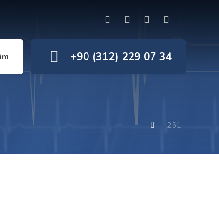
+90 (312) 229 07 34
şim
251