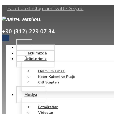
Facebook
Instagram
Twitter
Skype
+90 (312) 229 07 34
Hakkımızda
Ürünlerimiz
Holmium Cihazı
Koter Kalemi ve Plağı
Cilt Stapleri
Medya
Fotoğraflar
Videolar