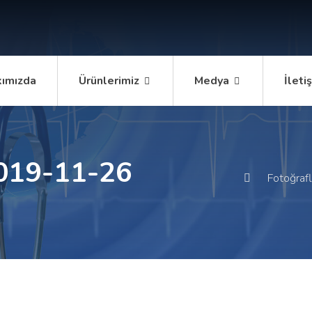
ımızda
Ürünlerimiz
Medya
İleti
019-11-26
Fotoğrafl