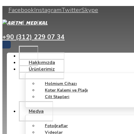
Facebook
Instagram
Twitter
Skype
+90 (312) 229 07 34
Hakkımızda
Ürünlerimiz
Holmium Cihazı
Koter Kalemi ve Plağı
Cilt Stapleri
Medya
Fotoğraflar
Videolar