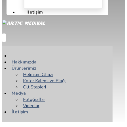
İletişim
Hakkımızda
Ürünlerimiz
Holmium Cihazı
Koter Kalemi ve Plağı
Cilt Stapleri
Medya
Fotoğraflar
Videolar
İletişim