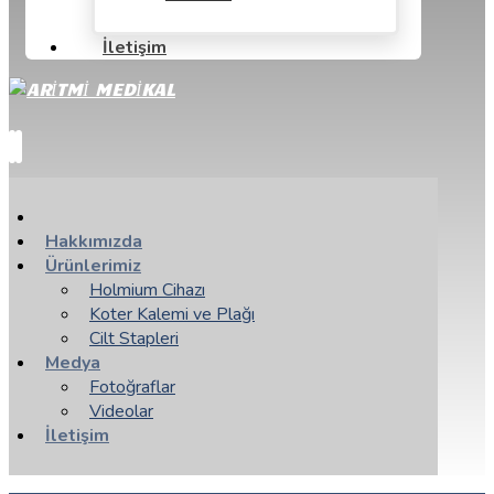
İletişim
Hakkımızda
Ürünlerimiz
Holmium Cihazı
Koter Kalemi ve Plağı
Cilt Stapleri
Medya
Fotoğraflar
Videolar
İletişim