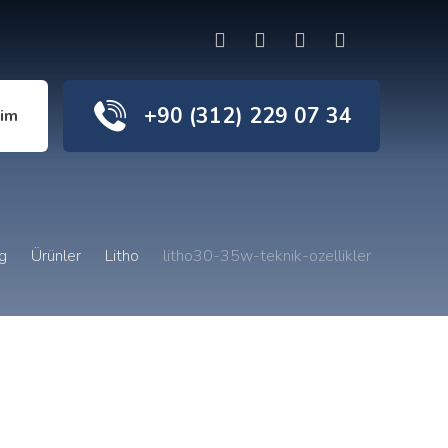
+90 (312) 229 07 34
şim
g
Ürünler
Litho
litho30-35w-teknik-ozellikler