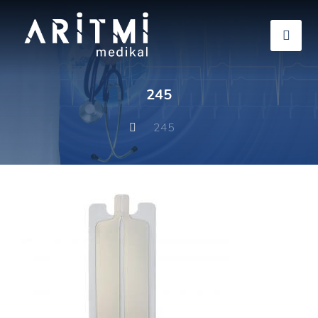
245
245